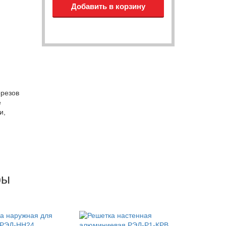
и
резов
е
и,
ры