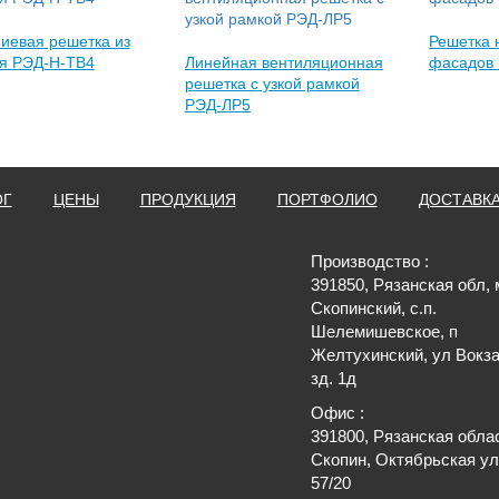
иевая решетка из
Решетка 
я РЭД-Н-ТВ4
Линейная вентиляционная
фасадов
решетка с узкой рамкой
РЭД-ЛР5
ОГ
ЦЕНЫ
ПРОДУКЦИЯ
ПОРТФОЛИО
ДОСТАВК
Производство :
391850, Рязанская обл, 
Скопинский, с.п.
Шелемишевское, п
Желтухинский, ул Вокза
зд. 1д
Офис :
391800, Рязанская обла
Скопин, Октябрьская ул
57/20