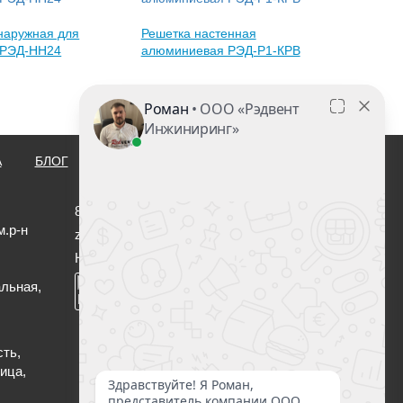
наружная для
Решетка настенная
 РЭД-НН24
алюминиевая РЭД-Р1-КРВ
А
БЛОГ
КОНТАКТЫ
8 (800) 222-00-47
м.р-н
zakaz@redvent.ru
Нужна консультация?
льная,
сть,
ица,