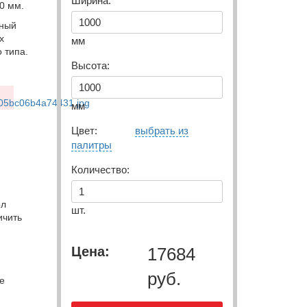
Ширина:
0 мм.
жный
х
мм
 типа.
Высота:
мм
Цвет:
выбрать из
палитры
Количество:
ол
шт.
ичить
Цена:
17684
руб.
е