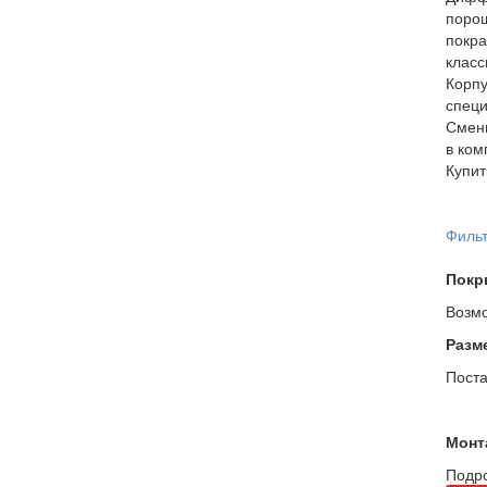
порош
покра
класс
Корпу
специ
Сменн
в ком
Купит
Фильт
Покр
Возмо
Разм
Поста
Монт
Подро