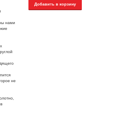
и
аны нами
окие
х
руглой
одящего
епится
торое не
олотно,
 в