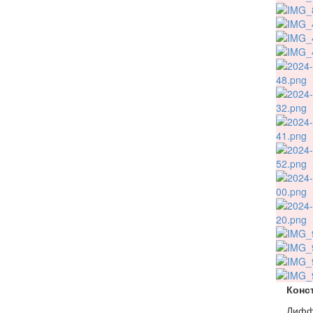
Конс
Диффу