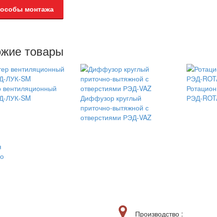
особы монтажа
жие товары
р вентиляционный
Ротацио
Д-ЛУК-SM
Диффузор круглый
РЭД-ROT
приточно-вытяжной с
отверстиями РЭД-VAZ
я
о
Производство :