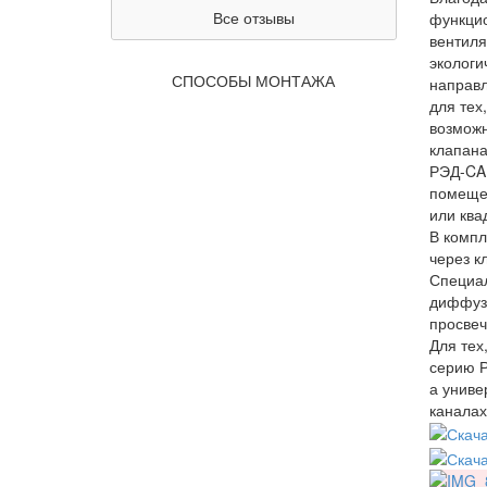
Все отзывы
функци
вентиля
экологи
СПОСОБЫ МОНТАЖА
направл
для тех
возможн
клапана
РЭД-CAN
помещен
или ква
В компл
через к
Специал
диффузо
просвеч
Для тех
серию Р
а униве
каналах