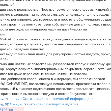
ональной
ции стало реальностью. Простые геометрические формы изделий 
ческие материалы, за которым скрывается функционал по расходу,
ению, регулировке, долговечности и простоте обслуживания созд
, кто строит и ремонтирует свои собственные дома и получают шир
ости для отделки интерьера нашими дизайнерскими
ми.
VAS-DIZ - это готовый клапан для подачи и отвода воздуха в жилы
иях, которая доступна в двух основных вариантах исполнения, с к
дратной передней панелью.
ект входит магнитная лента для регулировки потока воздуха, прох
лапан.
ьно для натяжных потолков мы разработали корпус к которому кр
р. Корпус покрыт антибактериальным покрытием серого цвета, ко
ивается даже через самые тонкие натяжные потолки.
, кто добивается совершенства в интерьере, мы спроектировали
ЭД-CANVAS-DIZ, позволяющую использовать практически любое п
рсальный механизм подключения позволяет использовать клапаны
 приточного и вытяжного воздуха и легко обслуживать его.
Скачать файл с технической информацией
Скачать файл паспортом изделия