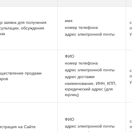
имя
р заявок для получения
с
номер телефона
сультации, обсуждения
п
аза
у
адрес электронной почты
ФИО
номер телефона
адрес электронной почты
с
ществление продажи
п
адрес доставки
аров
у
наименование, ИНН, КПП,
юридический адрес (для
юрлиц)
ФИО
с
адрес электронной почты
истрация на Сайте
п