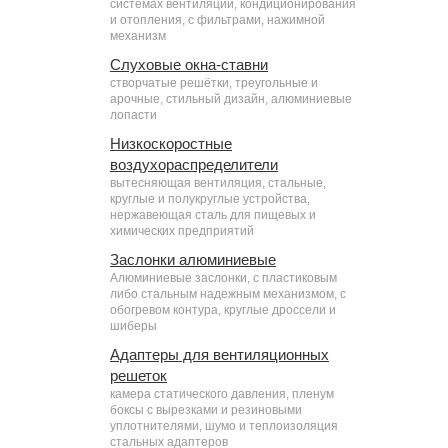
системах вентиляции, кондиционирования
и отопления, с фильтрами, нажимной
механизм
Слуховые окна-ставни
створчатые решётки, треугольные и
арочные, стильный дизайн, алюминиевые
лопасти
Низкоскоростные
воздухораспределители
вытесняющая вентиляция, стальные,
круглые и полукруглые устройства,
нержавеющая сталь для пищевых и
химических предприятий
Заслонки алюминиевые
Алюминиевые заслонки, с пластиковым
либо стальным надежным механизмом, с
обогревом контура, круглые дроссели и
шиберы
Адаптеры для вентиляционных
решеток
камера статического давления, пленум
боксы с вырезками и резиновыми
уплотнителями, шумо и теплоизоляция
стальных адаптеров