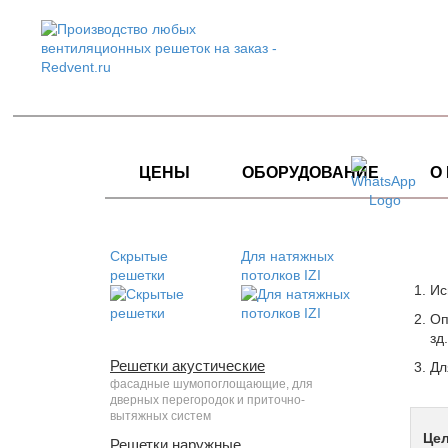
ЦЕНЫ
ОБОРУДОВАНИЕ
О
Скрытые
Для натяжных
решетки
потолков IZI
Ис
Оп
зд.
Решетки акустические
Дл
фасадные шумопоглощающие, для
дверных перегородок и приточно-
вытяжных систем
Цел
Решетки наружные