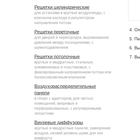
Решетки цилиндрические
для установки в круглые воздуховоды, с
клапаном расхода и регулятором
направления потока
Оп
Решетки переточные
для дверей и перегородок, выравнивание
Пе
давления между посещениями, с
шумоподавлением
Вы
Решетки потолочные
Вы
круглые и квадратные, стальные,
алюминиевые и пластиковые, с
фиксированным направлением потока или
балансировочным клапаном
Воздухораспределительные
панели
в сборе с адаптером, для чистых
помещений, вихревые и
перфорированные, с регулируемыми
лопастями
Вихревые диффузоры
круглые и квадратные панели, завихрение
воздуха, низкий уровень шума для зон
комфорта