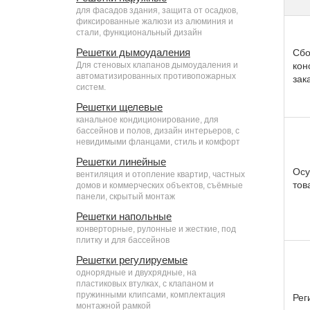
для фасадов здания, защита от осадков,
фиксированные жалюзи из алюминия и
стали, функциональный дизайн
Решетки дымоудаления
Сбо
Для стеновых клапанов дымоудаления и
кон
автоматизированных противопожарных
зак
систем.
Решетки щелевые
канальное кондиционирование, для
бассейнов и полов, дизайн интерьеров, с
невидимыми фланцами, стиль и комфорт
Решетки линейные
Осу
вентиляция и отопление квартир, частных
тов
домов и коммерческих объектов, съёмные
панели, скрытый монтаж
Решетки напольные
конверторные, рулонные и жесткие, под
плитку и для бассейнов
Решетки регулируемые
однорядные и двухрядные, на
пластиковых втулках, с клапаном и
пружинными клипсами, комплектация
Рег
монтажной рамкой