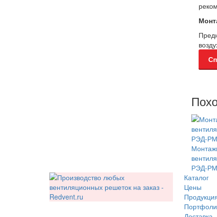
реко
Монт
Предн
возду
Сп
Похо
Монтаж
вентиля
РЭД-Р
Каталог
Цены
Продукци
Портфоли
Доставка