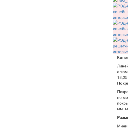
Конс
Линей
алюми
18,25
Покр
Покра
по ме
покры
мм. м
Разм
Мини