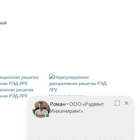
ный
ионная решетка
жная РЭД-ЛР3
Нерегулируемая
декоративная решетка РЭД-
ЛР2