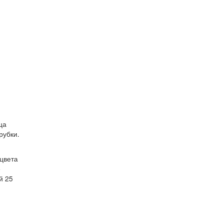
ца
рубки.
цвета
е
й 25