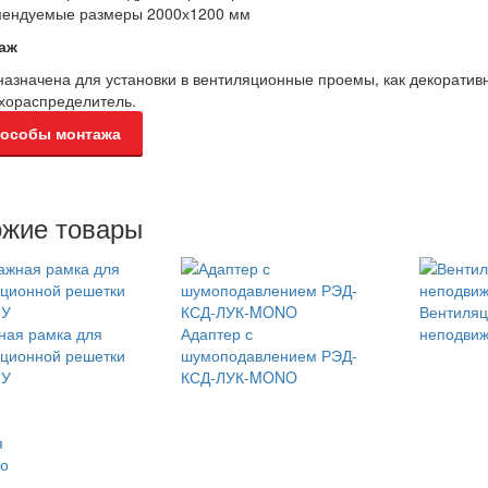
мендуемые размеры 2000х1200 мм
аж
азначена для установки в вентиляционные проемы, как декоратив
хораспределитель.
особы монтажа
жие товары
Вентиляц
ная рамка для
Адаптер с
неподви
ционной решетки
шумоподавлением РЭД-
МУ
КСД-ЛУК-MONO
я
о