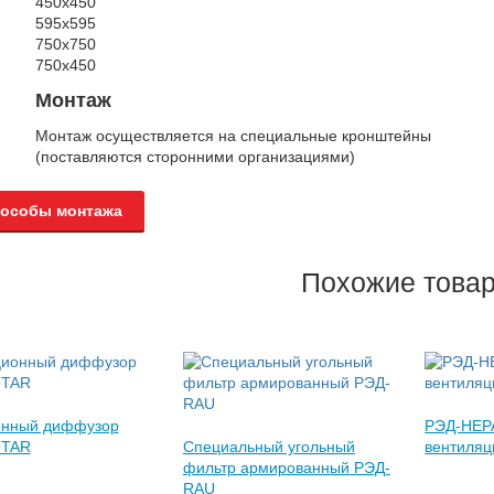
450х450
595х595
750х750
750х450
Монтаж
Монтаж осуществляется на специальные кронштейны
(поставляются сторонними организациями)
особы монтажа
Похожие това
онный диффузор
РЭД-НЕРА
OTAR
Специальный угольный
вентиля
фильтр армированный РЭД-
RAU