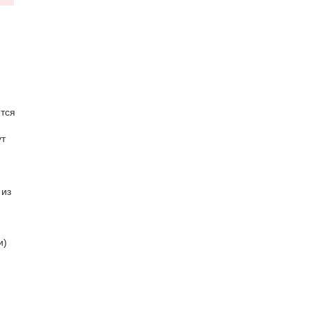
тся
ут
 из
и)