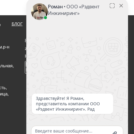
А
БЛОГ
КОНТАКТЫ
8 (800) 222-00-47
м.р-н
zakaz@redvent.ru
Нужна консультация?
льная,
сть,
ица,