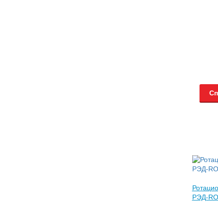
Сп
Ротаци
РЭД-R